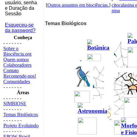
usuário, senha
[
Outros assuntos em biociências.
]
citocalasina 
e Duração da
nina
Sessão
Temas Biológicos
Esqueceu-se
da password?
Conheça
- - - - - - -
Sobre o
Biociência.org
Quem somos
Colaboradores
Contato
Recomende-nos!
Comunidades
- - - - - - -
Áreas
- - - - - - -
SIMBIOSE
- - - - - - -
Temas Biológicos
- - - - - - -
Projeto Evoluindo
- - - - - - -
EPOW Brasil