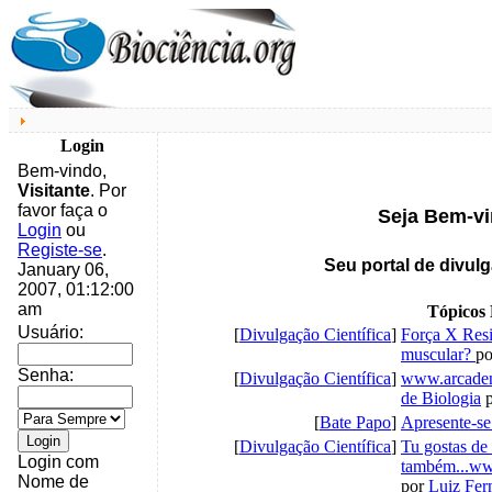
Login
Bem-vindo,
Visitante
. Por
favor faça o
Seja Bem-vi
Login
ou
Registe-se
.
Seu portal de divulg
January 06,
2007, 01:12:00
am
Tópicos
Usuário:
[
Divulgação Científica
]
Força X Resi
muscular?
p
Senha:
[
Divulgação Científica
]
www.arcaden
de Biologia
p
[
Bate Papo
]
Apresente-se
[
Divulgação Científica
]
Tu gostas de
Login com
também...ww
Nome de
por
Luiz Fer