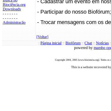
Busca no
- Cadastrar um evento em nos
Biociência.org
Downloads
- Participar do nosso Biofórum;
- - - - - - -
- - - - - - -
- Trocar mensagens com os de
Administração
[Voltar]
:
Página inicial
:
:
Biofórum
:
:
Chat
:
:
Notícias
:
powered by
mambo ope
Copyright 2004, 2005 [www.biociencia.org]. Todos os di
This is a website recovered by