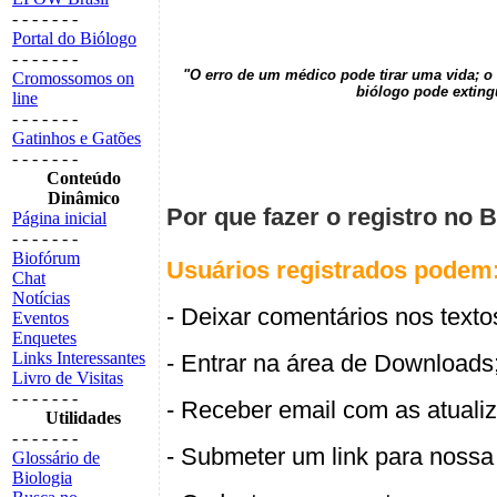
- - - - - - -
Portal do Biólogo
- - - - - - -
"O erro de um médico pode tirar uma vida; o 
Cromossomos on
biólogo pode exting
line
- - - - - - -
Gatinhos e Gatões
- - - - - - -
Conteúdo
Dinâmico
Por que fazer o registro no 
Página inicial
- - - - - - -
Biofórum
Usuários registrados podem
Chat
Notícias
- Deixar comentários nos textos
Eventos
Enquetes
Links Interessantes
- Entrar na área de Downloads
Livro de Visitas
- - - - - - -
- Receber email com as atualiz
Utilidades
- - - - - - -
- Submeter um link para nossa 
Glossário de
Biologia